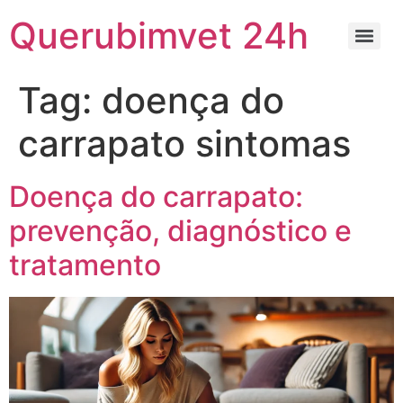
Querubimvet 24h
Tag:
doença do
carrapato sintomas
Doença do carrapato:
prevenção, diagnóstico e
tratamento