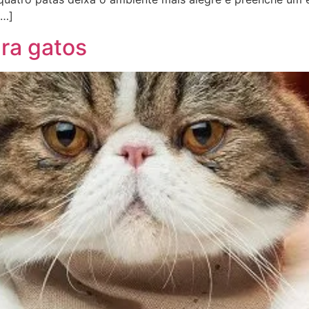
[…]
ara gatos