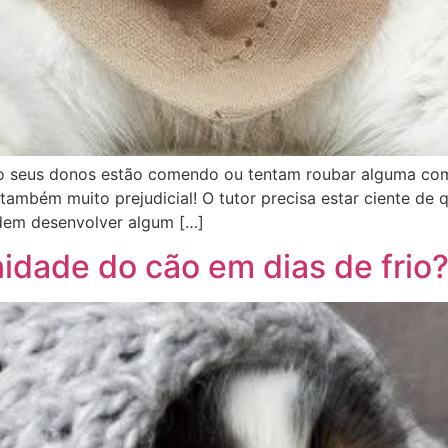
o seus donos estão comendo ou tentam roubar alguma comi
 também muito prejudicial! O tutor precisa estar ciente d
dem desenvolver algum […]
dade do cão em dias de frio